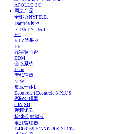
APOLLO
SC
周边产品
全部
ANYFIREq
Dante转换器
N-DA4
N-DA8
HP
KTV效果器
EK
数字调音台
EDM
会议系统
Econ
无线话筒
M
WH
集成一体机
Econtrole i
Econtrole 3 PLUS
影院处理器
CIN
SD
视频矩阵
按键式
触摸式
电源管理器
E-B0816S
EC-N0830S
NPC08