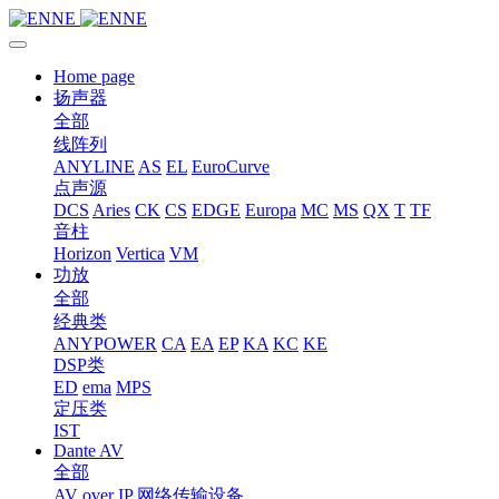
Home page
扬声器
全部
线阵列
ANYLINE
AS
EL
EuroCurve
点声源
DCS
Aries
CK
CS
EDGE
Europa
MC
MS
QX
T
TF
音柱
Horizon
Vertica
VM
功放
全部
经典类
ANYPOWER
CA
EA
EP
KA
KC
KE
DSP类
ED
ema
MPS
定压类
IST
Dante AV
全部
AV over IP 网络传输设备