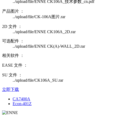
../upload/file/ENNE CK106A_技术参数_cn.pdf
产品图片 ：
../upload/file/CK-106A图片.rar
2D 文件 ：
../upload/file/ENNE CK106A_2D.rar
可选配件 ：
../upload/file/ENNE CK(A)-WALL_2D.rar
相关软件 ：
EASE 文件 ：
SU 文件 ：
../upload/file/CK106A_SU.rar
立即下载
CA7400A
Econ-401Z