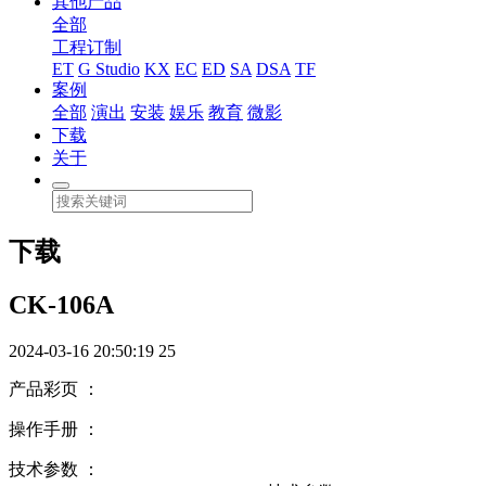
其他产品
全部
工程订制
ET
G Studio
KX
EC
ED
SA
DSA
TF
案例
全部
演出
安装
娱乐
教育
微影
下载
关于
下载
CK-106A
2024-03-16 20:50:19
25
产品彩页 ：
操作手册 ：
技术参数 ：