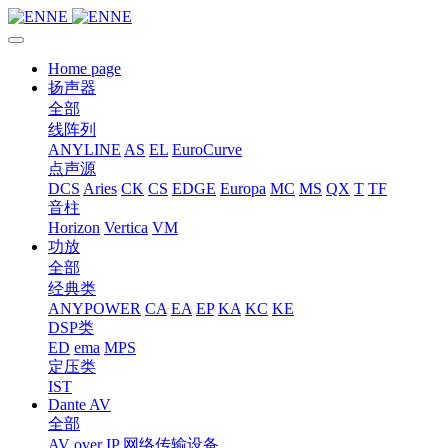
Home page
扬声器
全部
线阵列
ANYLINE
AS
EL
EuroCurve
点声源
DCS
Aries
CK
CS
EDGE
Europa
MC
MS
QX
T
TF
音柱
Horizon
Vertica
VM
功放
全部
经典类
ANYPOWER
CA
EA
EP
KA
KC
KE
DSP类
ED
ema
MPS
定压类
IST
Dante AV
全部
AV over IP 网络传输设备