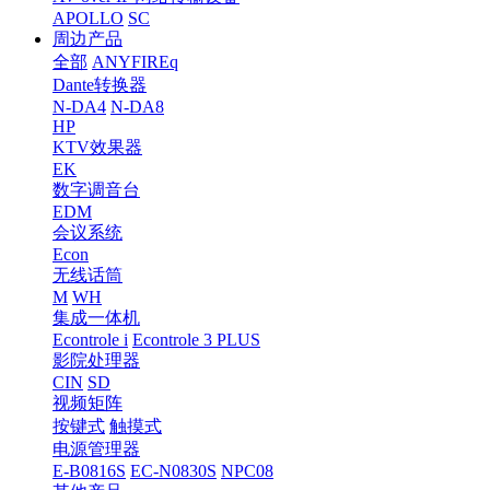
APOLLO
SC
周边产品
全部
ANYFIREq
Dante转换器
N-DA4
N-DA8
HP
KTV效果器
EK
数字调音台
EDM
会议系统
Econ
无线话筒
M
WH
集成一体机
Econtrole i
Econtrole 3 PLUS
影院处理器
CIN
SD
视频矩阵
按键式
触摸式
电源管理器
E-B0816S
EC-N0830S
NPC08