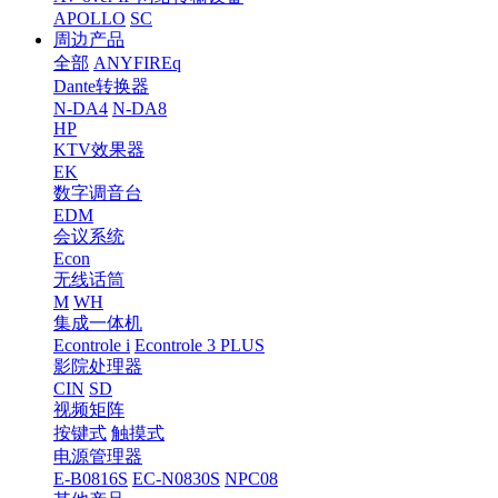
APOLLO
SC
周边产品
全部
ANYFIREq
Dante转换器
N-DA4
N-DA8
HP
KTV效果器
EK
数字调音台
EDM
会议系统
Econ
无线话筒
M
WH
集成一体机
Econtrole i
Econtrole 3 PLUS
影院处理器
CIN
SD
视频矩阵
按键式
触摸式
电源管理器
E-B0816S
EC-N0830S
NPC08