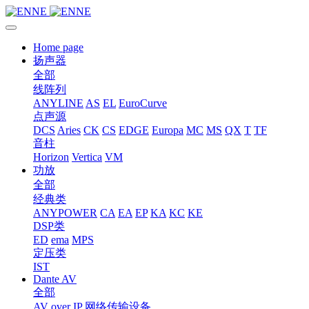
Home page
扬声器
全部
线阵列
ANYLINE
AS
EL
EuroCurve
点声源
DCS
Aries
CK
CS
EDGE
Europa
MC
MS
QX
T
TF
音柱
Horizon
Vertica
VM
功放
全部
经典类
ANYPOWER
CA
EA
EP
KA
KC
KE
DSP类
ED
ema
MPS
定压类
IST
Dante AV
全部
AV over IP 网络传输设备