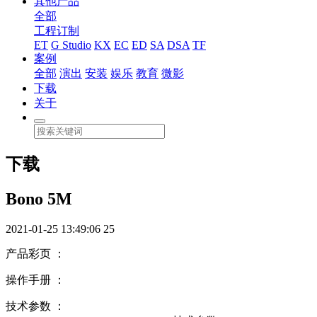
其他产品
全部
工程订制
ET
G Studio
KX
EC
ED
SA
DSA
TF
案例
全部
演出
安装
娱乐
教育
微影
下载
关于
下载
Bono 5M
2021-01-25 13:49:06
25
产品彩页 ：
操作手册 ：
技术参数 ：