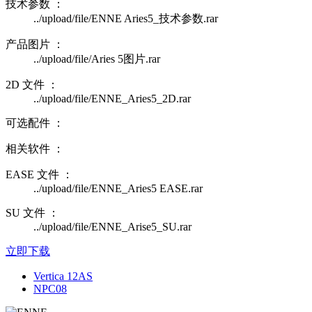
技术参数 ：
../upload/file/ENNE Aries5_技术参数.rar
产品图片 ：
../upload/file/Aries 5图片.rar
2D 文件 ：
../upload/file/ENNE_Aries5_2D.rar
可选配件 ：
相关软件 ：
EASE 文件 ：
../upload/file/ENNE_Aries5 EASE.rar
SU 文件 ：
../upload/file/ENNE_Arise5_SU.rar
立即下载
Vertica 12AS
NPC08