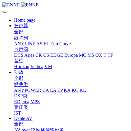
Home page
扬声器
全部
线阵列
ANYLINE
AS
EL
EuroCurve
点声源
DCS
Aries
CK
CS
EDGE
Europa
MC
MS
QX
T
TF
音柱
Horizon
Vertica
VM
功放
全部
经典类
ANYPOWER
CA
EA
EP
KA
KC
KE
DSP类
ED
ema
MPS
定压类
IST
Dante AV
全部
AV over IP 网络传输设备