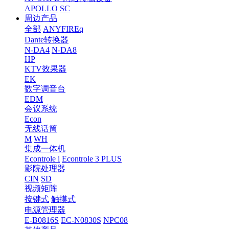
APOLLO
SC
周边产品
全部
ANYFIREq
Dante转换器
N-DA4
N-DA8
HP
KTV效果器
EK
数字调音台
EDM
会议系统
Econ
无线话筒
M
WH
集成一体机
Econtrole i
Econtrole 3 PLUS
影院处理器
CIN
SD
视频矩阵
按键式
触摸式
电源管理器
E-B0816S
EC-N0830S
NPC08