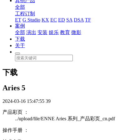
其他产品
全部
工程订制
ET
G Studio
KX
EC
ED
SA
DSA
TF
案例
全部
演出
安装
娱乐
教育
微影
下载
关于
下载
Aries 5
2024-03-16 15:47:55
39
产品彩页 ：
../upload/file/ENNE Aries 系列_产品彩页_cn.pdf
操作手册 ：