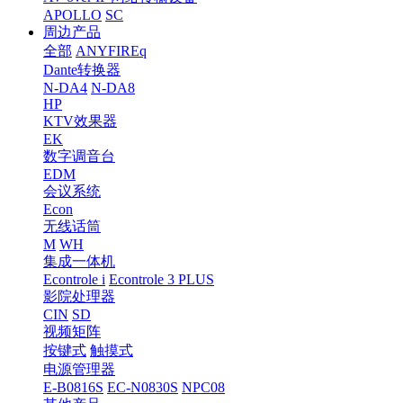
APOLLO
SC
周边产品
全部
ANYFIREq
Dante转换器
N-DA4
N-DA8
HP
KTV效果器
EK
数字调音台
EDM
会议系统
Econ
无线话筒
M
WH
集成一体机
Econtrole i
Econtrole 3 PLUS
影院处理器
CIN
SD
视频矩阵
按键式
触摸式
电源管理器
E-B0816S
EC-N0830S
NPC08