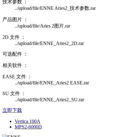
技术参数 ：
../upload/file/ENNE Aries2_技术参数.rar
产品图片 ：
../upload/file/Aries 2图片.rar
2D 文件 ：
../upload/file/ENNE_Aries2_2D.rar
可选配件 ：
相关软件 ：
EASE 文件 ：
../upload/file/ENNE_Aries2 EASE.rar
SU 文件 ：
../upload/file/ENNE_Aries2_SU.rar
立即下载
Vertica 100A
MPS2-6000D