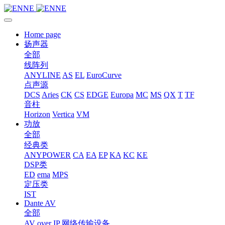
Home page
扬声器
全部
线阵列
ANYLINE
AS
EL
EuroCurve
点声源
DCS
Aries
CK
CS
EDGE
Europa
MC
MS
QX
T
TF
音柱
Horizon
Vertica
VM
功放
全部
经典类
ANYPOWER
CA
EA
EP
KA
KC
KE
DSP类
ED
ema
MPS
定压类
IST
Dante AV
全部
AV over IP 网络传输设备