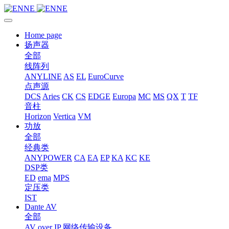
Home page
扬声器
全部
线阵列
ANYLINE
AS
EL
EuroCurve
点声源
DCS
Aries
CK
CS
EDGE
Europa
MC
MS
QX
T
TF
音柱
Horizon
Vertica
VM
功放
全部
经典类
ANYPOWER
CA
EA
EP
KA
KC
KE
DSP类
ED
ema
MPS
定压类
IST
Dante AV
全部
AV over IP 网络传输设备