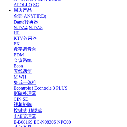
APOLLO
SC
周边产品
全部
ANYFIREq
Dante转换器
N-DA4
N-DA8
HP
KTV效果器
EK
数字调音台
EDM
会议系统
Econ
无线话筒
M
WH
集成一体机
Econtrole i
Econtrole 3 PLUS
影院处理器
CIN
SD
视频矩阵
按键式
触摸式
电源管理器
E-B0816S
EC-N0830S
NPC08