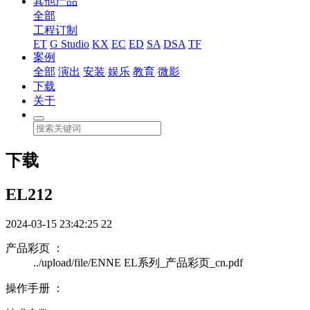
其他产品
全部
工程订制
ET
G Studio
KX
EC
ED
SA
DSA
TF
案例
全部
演出
安装
娱乐
教育
微影
下载
关于
下载
EL212
2024-03-15 23:42:25
22
产品彩页 ：
../upload/file/ENNE EL系列_产品彩页_cn.pdf
操作手册 ：