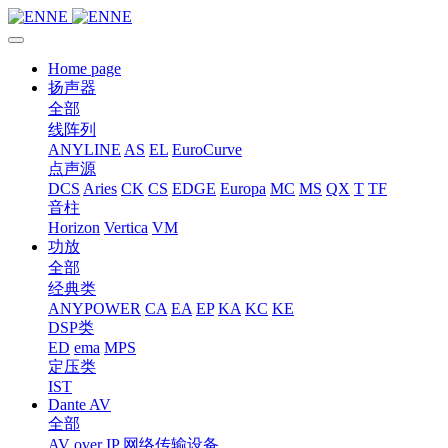
Home page
扬声器
全部
线阵列
ANYLINE
AS
EL
EuroCurve
点声源
DCS
Aries
CK
CS
EDGE
Europa
MC
MS
QX
T
TF
音柱
Horizon
Vertica
VM
功放
全部
经典类
ANYPOWER
CA
EA
EP
KA
KC
KE
DSP类
ED
ema
MPS
定压类
IST
Dante AV
全部
AV over IP 网络传输设备