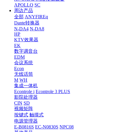
APOLLO
SC
周边产品
全部
ANYFIREq
Dante转换器
N-DA4
N-DA8
HP
KTV效果器
EK
数字调音台
EDM
会议系统
Econ
无线话筒
M
WH
集成一体机
Econtrole i
Econtrole 3 PLUS
影院处理器
CIN
SD
视频矩阵
按键式
触摸式
电源管理器
E-B0816S
EC-N0830S
NPC08