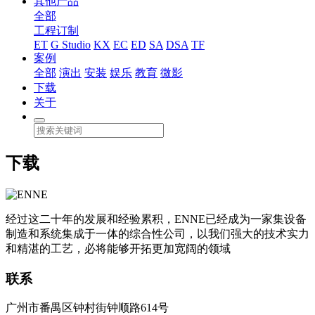
其他产品
全部
工程订制
ET
G Studio
KX
EC
ED
SA
DSA
TF
案例
全部
演出
安装
娱乐
教育
微影
下载
关于
下载
经过这二十年的发展和经验累积，ENNE已经成为一家集设备
制造和系统集成于一体的综合性公司，以我们强大的技术实力
和精湛的工艺，必将能够开拓更加宽阔的领域
联系
广州市番禺区钟村街钟顺路614号