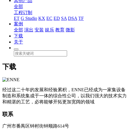
其他产品
全部
工程订制
ET
G Studio
KX
EC
ED
SA
DSA
TF
案例
全部
演出
安装
娱乐
教育
微影
下载
关于
下载
经过这二十年的发展和经验累积，ENNE已经成为一家集设备
制造和系统集成于一体的综合性公司，以我们强大的技术实力
和精湛的工艺，必将能够开拓更加宽阔的领域
联系
广州市番禺区钟村街钟顺路614号