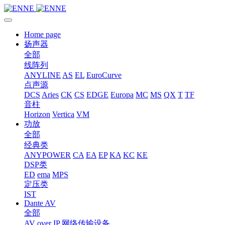
Home page
扬声器
全部
线阵列
ANYLINE
AS
EL
EuroCurve
点声源
DCS
Aries
CK
CS
EDGE
Europa
MC
MS
QX
T
TF
音柱
Horizon
Vertica
VM
功放
全部
经典类
ANYPOWER
CA
EA
EP
KA
KC
KE
DSP类
ED
ema
MPS
定压类
IST
Dante AV
全部
AV over IP 网络传输设备