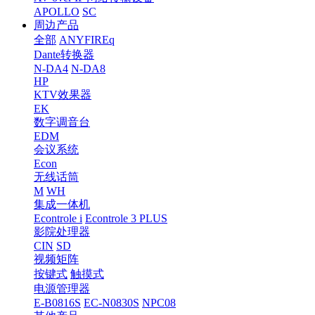
APOLLO
SC
周边产品
全部
ANYFIREq
Dante转换器
N-DA4
N-DA8
HP
KTV效果器
EK
数字调音台
EDM
会议系统
Econ
无线话筒
M
WH
集成一体机
Econtrole i
Econtrole 3 PLUS
影院处理器
CIN
SD
视频矩阵
按键式
触摸式
电源管理器
E-B0816S
EC-N0830S
NPC08