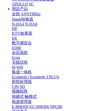
APOLLO
SC
周边产品
全部
ANYFIREq
Dante转换器
N-DA4
N-DA8
HP
KTV效果器
EK
数字调音台
EDM
会议系统
Econ
无线话筒
M
WH
集成一体机
Econtrole i
Econtrole 3 PLUS
影院处理器
CIN
SD
视频矩阵
按键式
触摸式
电源管理器
E-B0816S
EC-N0830S
NPC08