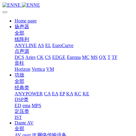
Home page
扬声器
全部
线阵列
ANYLINE
AS
EL
EuroCurve
点声源
DCS
Aries
CK
CS
EDGE
Europa
MC
MS
QX
T
TF
音柱
Horizon
Vertica
VM
功放
全部
经典类
ANYPOWER
CA
EA
EP
KA
KC
KE
DSP类
ED
ema
MPS
定压类
IST
Dante AV
全部
AV over IP 网络传输设备