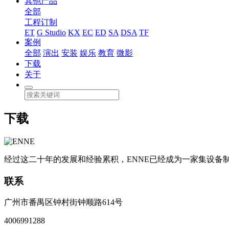
其他产品
全部
工程订制
ET
G Studio
KX
EC
ED
SA
DSA
TF
案例
全部
演出
安装
娱乐
教育
微影
下载
关于
下载
经过这二十年的发展和经验累积，ENNE已经成为一家集设
联系
广州市番禺区钟村街钟顺路614号
4006991288