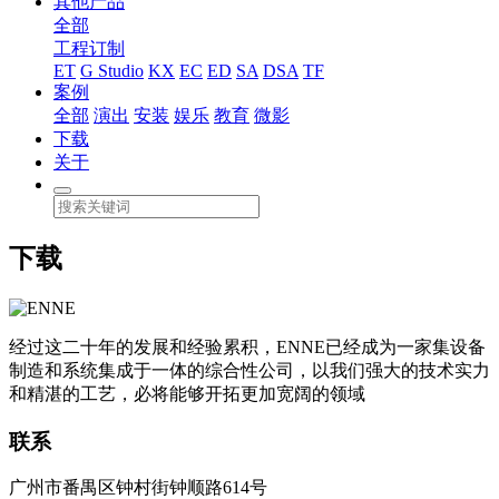
其他产品
全部
工程订制
ET
G Studio
KX
EC
ED
SA
DSA
TF
案例
全部
演出
安装
娱乐
教育
微影
下载
关于
下载
经过这二十年的发展和经验累积，ENNE已经成为一家集设备
制造和系统集成于一体的综合性公司，以我们强大的技术实力
和精湛的工艺，必将能够开拓更加宽阔的领域
联系
广州市番禺区钟村街钟顺路614号