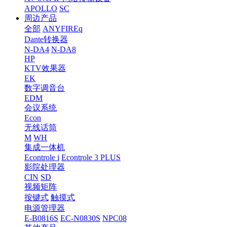
APOLLO
SC
周边产品
全部
ANYFIREq
Dante转换器
N-DA4
N-DA8
HP
KTV效果器
EK
数字调音台
EDM
会议系统
Econ
无线话筒
M
WH
集成一体机
Econtrole i
Econtrole 3 PLUS
影院处理器
CIN
SD
视频矩阵
按键式
触摸式
电源管理器
E-B0816S
EC-N0830S
NPC08