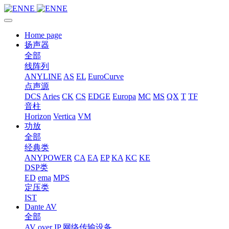
Home page
扬声器
全部
线阵列
ANYLINE
AS
EL
EuroCurve
点声源
DCS
Aries
CK
CS
EDGE
Europa
MC
MS
QX
T
TF
音柱
Horizon
Vertica
VM
功放
全部
经典类
ANYPOWER
CA
EA
EP
KA
KC
KE
DSP类
ED
ema
MPS
定压类
IST
Dante AV
全部
AV over IP 网络传输设备