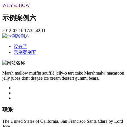
WHY & HOW
示例案例六
2012-07-16 17:35:42
11
没有了
示例案例五
Marsh mallow muffin soufflé jelly-o tart cake Marshmalw macaroon
jelly jubes dont dragée ice cream dessert gummi bears.
联系
The United States of California, San Francisco Santa Clara by Lord
Jose