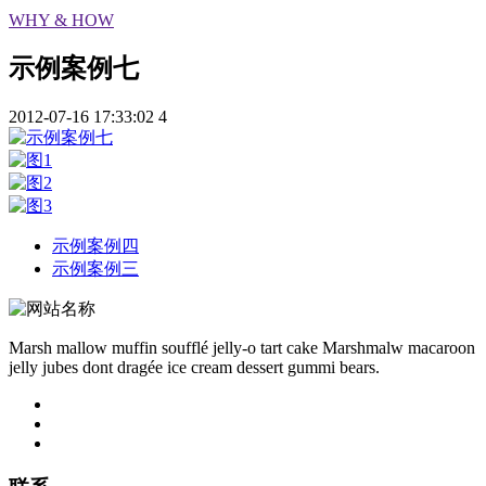
WHY & HOW
示例案例七
2012-07-16 17:33:02
4
示例案例四
示例案例三
Marsh mallow muffin soufflé jelly-o tart cake Marshmalw macaroon
jelly jubes dont dragée ice cream dessert gummi bears.