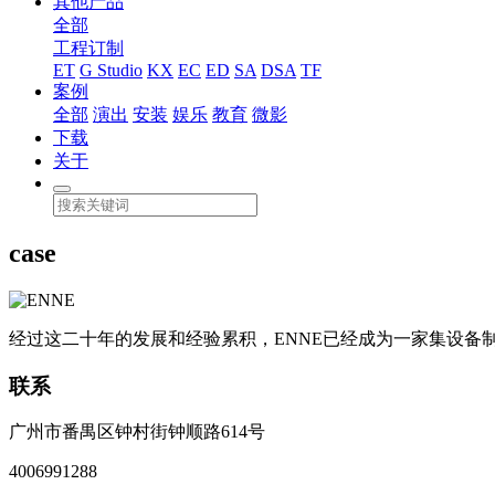
其他产品
全部
工程订制
ET
G Studio
KX
EC
ED
SA
DSA
TF
案例
全部
演出
安装
娱乐
教育
微影
下载
关于
case
经过这二十年的发展和经验累积，ENNE已经成为一家集设
联系
广州市番禺区钟村街钟顺路614号
4006991288