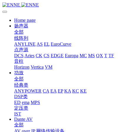
Home page
扬声器
全部
线阵列
ANYLINE
AS
EL
EuroCurve
点声源
DCS
Aries
CK
CS
EDGE
Europa
MC
MS
QX
T
TF
音柱
Horizon
Vertica
VM
功放
全部
经典类
ANYPOWER
CA
EA
EP
KA
KC
KE
DSP类
ED
ema
MPS
定压类
IST
Dante AV
全部
AV over IP 网络传输设备