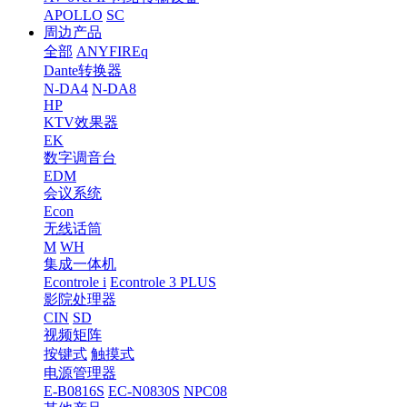
APOLLO
SC
周边产品
全部
ANYFIREq
Dante转换器
N-DA4
N-DA8
HP
KTV效果器
EK
数字调音台
EDM
会议系统
Econ
无线话筒
M
WH
集成一体机
Econtrole i
Econtrole 3 PLUS
影院处理器
CIN
SD
视频矩阵
按键式
触摸式
电源管理器
E-B0816S
EC-N0830S
NPC08