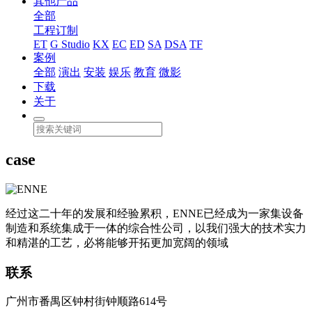
其他产品
全部
工程订制
ET
G Studio
KX
EC
ED
SA
DSA
TF
案例
全部
演出
安装
娱乐
教育
微影
下载
关于
case
经过这二十年的发展和经验累积，ENNE已经成为一家集设备
制造和系统集成于一体的综合性公司，以我们强大的技术实力
和精湛的工艺，必将能够开拓更加宽阔的领域
联系
广州市番禺区钟村街钟顺路614号