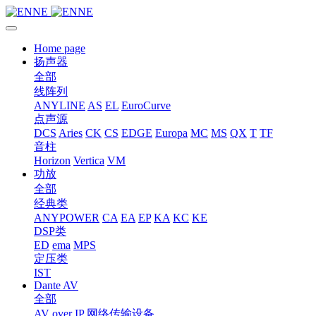
Home page
扬声器
全部
线阵列
ANYLINE
AS
EL
EuroCurve
点声源
DCS
Aries
CK
CS
EDGE
Europa
MC
MS
QX
T
TF
音柱
Horizon
Vertica
VM
功放
全部
经典类
ANYPOWER
CA
EA
EP
KA
KC
KE
DSP类
ED
ema
MPS
定压类
IST
Dante AV
全部
AV over IP 网络传输设备