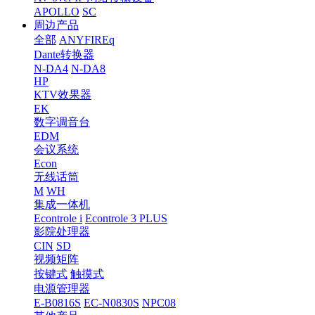
APOLLO
SC
周边产品
全部
ANYFIREq
Dante转换器
N-DA4
N-DA8
HP
KTV效果器
EK
数字调音台
EDM
会议系统
Econ
无线话筒
M
WH
集成一体机
Econtrole i
Econtrole 3 PLUS
影院处理器
CIN
SD
视频矩阵
按键式
触摸式
电源管理器
E-B0816S
EC-N0830S
NPC08